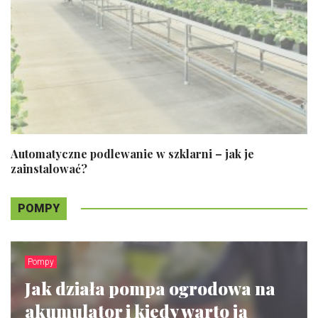
Automatyczne podlewanie w szklarni – jak je
zainstalować?
POMPY
Pompy
Jak działa pompa ogrodowa na
akumulator i kiedy warto ją