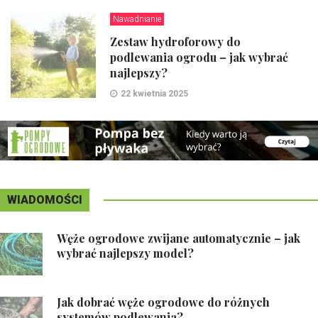
Nawadnianie
Zestaw hydroforowy do
podlewania ogrodu – jak wybrać
najlepszy?
22 kwietnia 2025
WIADOMOŚCI
Węże ogrodowe zwijane automatycznie – jak
wybrać najlepszy model?
Jak dobrać węże ogrodowe do różnych
systemów podlewania?