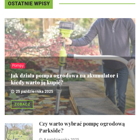
OSTATNIE WPISY
Pompy
Jak działa pompa ogrodowa na akumulator i
kiedy warto ją kupić?
25 października 2025
ZOBACZ
Czy warto wybrać pompę ogrodową
Parkside?
8 października 2025