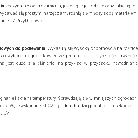
ia
zaczyna się od zrozumienia, jakie są jego rodzaje oraz jakie są ich
dawać się prostymi narzędziami, różnią się między sobą materiałem,
wanie UV. Przykładowo:
dowych do podlewania
. Wykazują się wysoką odpornością na różnice
sto wyborem ogrodników ze względu na ich elastyczność i trwałość.
a jest duża siła ciśnienia, na przykład w przypadku nawadniania
inanie i skrajne temperatury. Sprawdzają się w mniejszych ogrodach,
wody. Węże wykonane z PCV są jednak bardziej podatne na uszkodzenia
a UV.