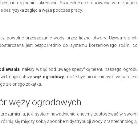
ega ich zginaniu i skręcaniu. Są idealne do stosowania w miejscach,
e bez ryzyka zagięcia węża podczas pracy.
z powolne przesączanie wody przez liczne otwory. Używa się ich
dostarczana jest bezpośrednio do systemu korzeniowego roślin, co
odlewania
, należy wziąć pod uwagę specyfikę terenu naszego ogrodu
Nawet najprostszy
wąż ogrodowy
może być nieocenionym wsparciem
o zielonego zakątka.
bór węży ogrodowych
rozumienia, jaki system nawadniania chcemy zastosować w swoim
re różnią się między sobą sposobem dystrybucji wody oraz technologią,