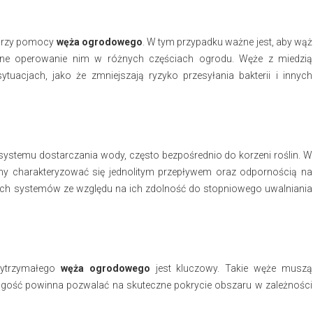
 przy pomocy
węża ogrodowego
. W tym przypadku ważne jest, aby wąż
dne operowanie nim w różnych częściach ogrodu. Węże z miedzią
tuacjach, jako że zmniejszają ryzyko przesyłania bakterii i innych
stemu dostarczania wody, często bezpośrednio do korzeni roślin. W
y charakteryzować się jednolitym przepływem oraz odpornością na
ich systemów ze względu na ich zdolność do stopniowego uwalniania
wytrzymałego
węża ogrodowego
jest kluczowy. Takie węże muszą
ługość powinna pozwalać na skuteczne pokrycie obszaru w zależności