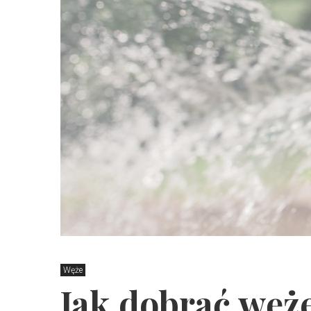
Węże
Jak dobrać węż