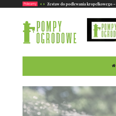
Zestaw do podlewania kropelkowego –
Polecamy