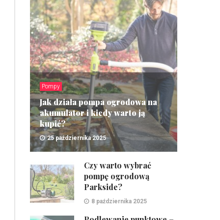
Pompy
Jak działa pompa ogrodowa na
akumulator i kiedy warto ją
kupić?
25 października 2025
ZOBACZ
Czy warto wybrać
pompę ogrodową
Parkside?
8 października 2025
Podlewanie punktowe –