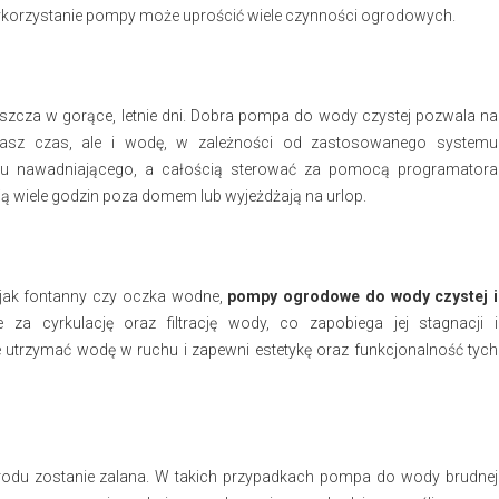
wykorzystanie pompy może uprościć wiele czynności ogrodowych.
zcza w gorące, letnie dni. Dobra pompa do wody czystej pozwala na
nasz czas, ale i wodę, w zależności od zastosowanego systemu
u nawadniającego, a całością sterować za pomocą programatora
ją wiele godzin poza domem lub wyjeżdżają na urlop.
 jak fontanny czy oczka wodne,
pompy ogrodowe do wody czystej i
za cyrkulację oraz filtrację wody, co zapobiega jej stagnacji i
trzymać wodę w ruchu i zapewni estetykę oraz funkcjonalność tych
rodu zostanie zalana. W takich przypadkach pompa do wody brudnej