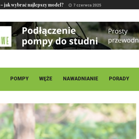
– jak wybrać najlepszy model?
7 czerwca 2025
POMPY
WĘŻE
NAWADNIANIE
PORADY