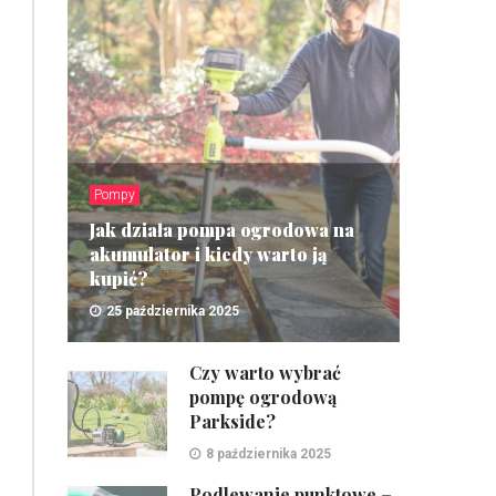
Pompy
Jak działa pompa ogrodowa na
akumulator i kiedy warto ją
kupić?
25 października 2025
ZOBACZ
Czy warto wybrać
pompę ogrodową
Parkside?
8 października 2025
Podlewanie punktowe –