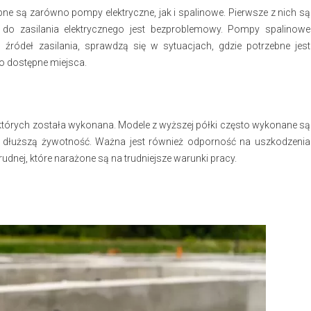
pne są zarówno pompy elektryczne, jak i spalinowe. Pierwsze z nich są
 do zasilania elektrycznego jest bezproblemowy. Pompy spalinowe
d źródeł zasilania, sprawdzą się w sytuacjach, gdzie potrzebne jest
o dostępne miejsca.
których została wykonana. Modele z wyższej półki często wykonane są
h dłuższą żywotność. Ważna jest również odporność na uszkodzenia
nej, które narażone są na trudniejsze warunki pracy.