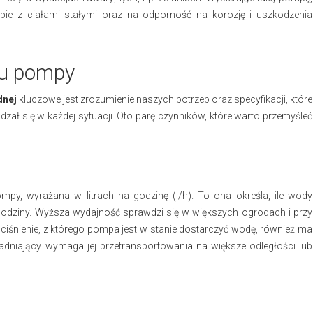
bie z ciałami stałymi oraz na odporność na korozję i uszkodzenia
ru pompy
dnej
kluczowe jest zrozumienie naszych potrzeb oraz specyfikacji, które
zał się w każdej sytuacji. Oto parę czynników, które warto przemyśleć
mpy, wyrażana w litrach na godzinę (l/h). To ona określa, ile wody
godziny. Wyższa wydajność sprawdzi się w większych ogrodach i przy
 ciśnienie, z którego pompa jest w stanie dostarczyć wodę, również ma
adniający wymaga jej przetransportowania na większe odległości lub