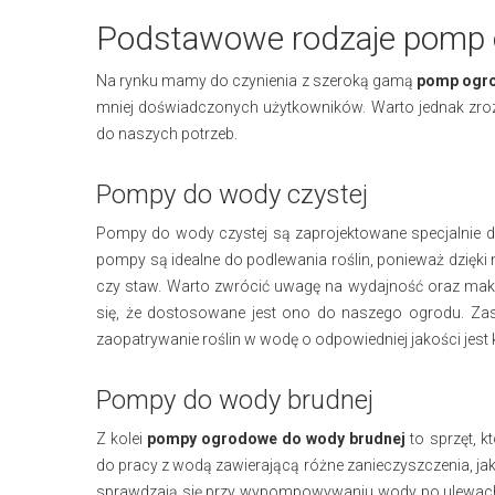
Podstawowe rodzaje pomp
Na rynku mamy do czynienia z szeroką gamą
pomp ogro
mniej doświadczonych użytkowników. Warto jednak zro
do naszych potrzeb.
Pompy do wody czystej
Pompy do wody czystej są zaprojektowane specjalnie d
pompy są idealne do podlewania roślin, ponieważ dzięki
czy staw. Warto zwrócić uwagę na wydajność oraz ma
się, że dostosowane jest ono do naszego ogrodu. Zas
zaopatrywanie roślin w wodę o odpowiedniej jakości jest 
Pompy do wody brudnej
Z kolei
pompy ogrodowe do wody brudnej
to sprzęt, 
do pracy z wodą zawierającą różne zanieczyszczenia, jak
sprawdzają się przy wypompowywaniu wody po ulewach c