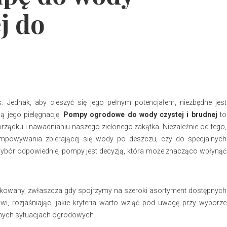
j do
 Jednak, aby cieszyć się jego pełnym potencjałem, niezbędne jest
ą jego pielęgnację.
Pompy ogrodowe do wody czystej i brudnej
to
rządku i nawadnianiu naszego zielonego zakątka. Niezależnie od tego,
mpowywania zbierającej się wody po deszczu, czy do specjalnych
wybór odpowiedniej pompy jest decyzją, która może znacząco wpłynąć
owany, zwłaszcza gdy spojrzymy na szeroki asortyment dostępnych
wi, rozjaśniając, jakie kryteria warto wziąć pod uwagę przy wyborze
żnych sytuacjach ogrodowych.