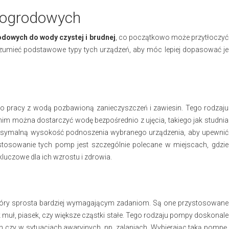
 ogrodowych
dowych do wody czystej i brudnej
, co początkowo może przytłoczyć
zumieć podstawowe typy tych urządzeń, aby móc lepiej dopasować je
o pracy z wodą pozbawioną zanieczyszczeń i zawiesin. Tego rodzaju
 nim można dostarczyć wodę bezpośrednio z ujęcia, takiego jak studnia
ksymalną wysokość podnoszenia wybranego urządzenia, aby upewnić
tosowanie tych pomp jest szczególnie polecane w miejscach, gdzie
kluczowe dla ich wzrostu i zdrowia.
który sprosta bardziej wymagającym zadaniom. Są one przystosowane
 muł, piasek, czy większe cząstki stałe. Tego rodzaju pompy doskonale
zy w sytuacjach awaryjnych, np. zalaniach. Wybierając taką pompę,