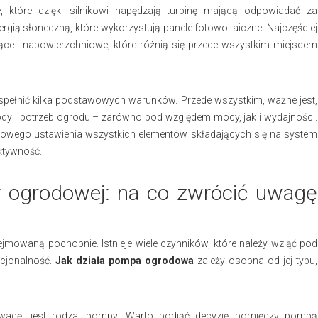
które dzięki silnikowi napędzają turbinę mającą odpowiadać za
nergią słoneczną, które wykorzystują panele fotowoltaiczne. Najczęściej
i napowierzchniowe, które różnią się przede wszystkim miejscem
spełnić kilka podstawowych warunków. Przede wszystkim, ważne jest,
ody i potrzeb ogrodu – zarówno pod względem mocy, jak i wydajności.
łowego ustawienia wszystkich elementów składających się na system
ektywność.
 ogrodowej: na co zwrócić uwagę
mowaną pochopnie. Istnieje wiele czynników, które należy wziąć pod
kcjonalność.
Jak działa pompa ogrodowa
zależy osobna od jej typu,
wagę, jest rodzaj pompy. Warto podjąć decyzję pomiędzy pompą