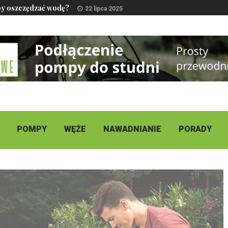
by oszczędzać wodę?
22 lipca 2025
POMPY
WĘŻE
NAWADNIANIE
PORADY