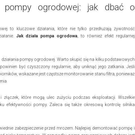
a pompy ogrodowej: jak dbać o
j to kluczowe działania, które nie tylko przedłużają żywotność
iałanie.
Jak działa pompa ogrodowa
, to również efekt regularnej
 działania pompy ogrodowej. Warto skupić się na kilku podstawowych
y powinien być czyszczony regularnie, aby uniknąć jego zatkania. Jeśli
ników, wskazane jest częstsze monitorowanie stanu filtra, ponieważ
enia.
i złączek, które mogą ulec zużyciu podczas eksploatacji. Wszelkie
u efektywności pompy. Zaleca się także okresową kontrolę silnika
powiednie zabezpieczenie przed mrozem. Najlepiej demontować pompę i