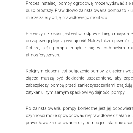
Proces instalacji pompy ogrodowej może wydawać się s
dużo prostszy. Prawidłowo zainstalowana pompa to kluc
mierze zależy od jej prawidłowego montażu.
Pierwszym krokiem jest wybór odpowiedniego miejsca. P
co zapewni jej lepszą wydajność. Należy także upewnić się
Dobrze, jeśli pompa znajduje się w osłoniętym mi
atmosferycznych.
Kolejnym etapem jest połączenie pompy z ujęciem wo
złącza muszą być dokładnie uszczelnione, aby zapob
zabezpieczy pompę przed zanieczyszczeniami znajdujący
zatykaniu i tym samym spadkowi wydajności pompy.
Po zainstalowaniu pompy konieczne jest jej odpowietrz
czynności może spowodować nieprawidłowe działanie lub
prawidłowo zamocowane i czy pompa jest stabilnie osa