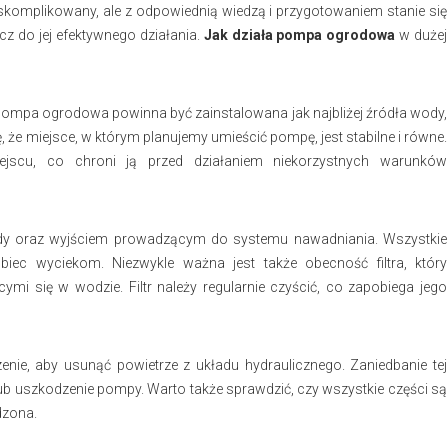
komplikowany, ale z odpowiednią wiedzą i przygotowaniem stanie się
z do jej efektywnego działania.
Jak działa pompa ogrodowa
w dużej
ompa ogrodowa powinna być zainstalowana jak najbliżej źródła wody,
, że miejsce, w którym planujemy umieścić pompę, jest stabilne i równe.
ejscu, co chroni ją przed działaniem niekorzystnych warunków
dy oraz wyjściem prowadzącym do systemu nawadniania. Wszystkie
iec wyciekom. Niezwykle ważna jest także obecność filtra, który
mi się w wodzie. Filtr należy regularnie czyścić, co zapobiega jego
enie, aby usunąć powietrze z układu hydraulicznego. Zaniedbanie tej
 uszkodzenie pompy. Warto także sprawdzić, czy wszystkie części są
dzona.