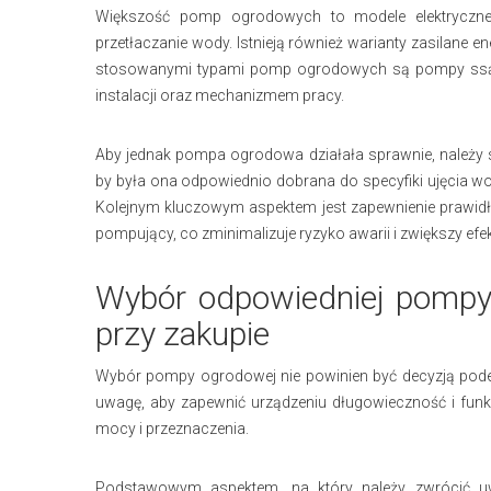
Większość pomp ogrodowych to modele elektryczne, 
przetłaczanie wody. Istnieją również warianty zasilane e
stosowanymi typami pomp ogrodowych są pompy ssące 
instalacji oraz mechanizmem pracy.
Aby jednak pompa ogrodowa działała sprawnie, należy 
by była ona odpowiednio dobrana do specyfiki ujęcia w
Kolejnym kluczowym aspektem jest zapewnienie prawid
pompujący, co zminimalizuje ryzyko awarii i zwiększy ef
Wybór odpowiedniej pompy
przy zakupie
Wybór pompy ogrodowej nie powinien być decyzją podej
uwagę, aby zapewnić urządzeniu długowieczność i fun
mocy i przeznaczenia.
Podstawowym aspektem, na który należy zwrócić u