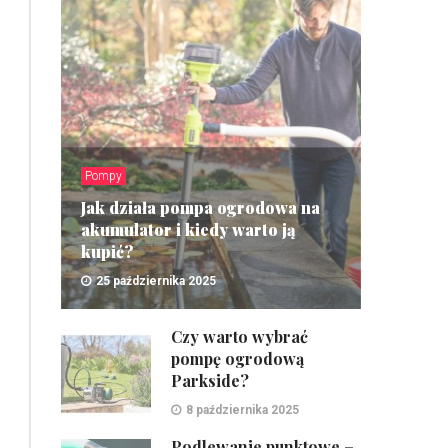
Pompy
Jak działa pompa ogrodowa na
akumulator i kiedy warto ją
kupić?
25 października 2025
ZOBACZ
Czy warto wybrać
pompę ogrodową
Parkside?
8 października 2025
Podlewanie punktowe –